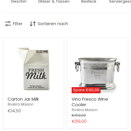
Geschirr
Gläser & Tassen
Besteck
Serviergesc
Filter
Sortieren nach
Spare
€60,00
Carton Jar Milk
Vino Fresco Wine
Cooler
Rivièra Maison
Rivièra Maison
€14,50
Preis
€159,00
Aktueller
€99,00
Preis