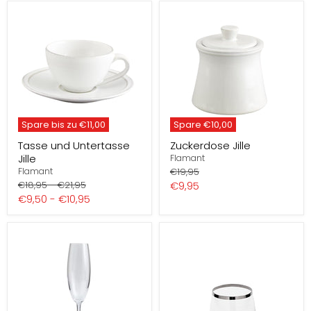
Spare bis zu
€11,00
Spare
€10,00
Tasse und Untertasse
Zuckerdose Jille
Jille
Flamant
Preis
€19,95
Flamant
Preis
Preis
Aktueller
€18,95
-
€21,95
€9,95
€9,50
-
€10,95
Preis