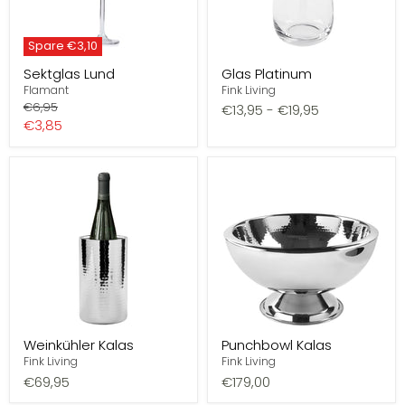
Spare
€3,10
Sektglas Lund
Glas Platinum
Flamant
Fink Living
Preis
€6,95
€13,95
-
€19,95
Aktueller
€3,85
Preis
Weinkühler Kalas
Punchbowl Kalas
Fink Living
Fink Living
€69,95
€179,00