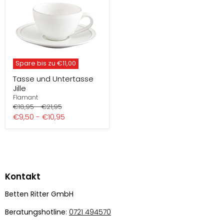
Spare bis zu
€11,00
Tasse und Untertasse
Jille
Flamant
Preis
Preis
€18,95
-
€21,95
€9,50
-
€10,95
Kontakt
Betten Ritter GmbH
Beratungshotline
:
0721 494570