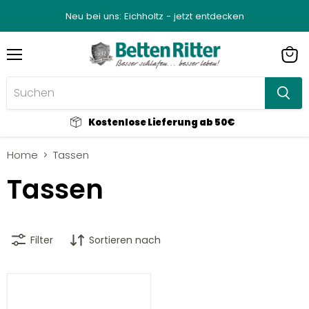
Neu bei uns: Eichholtz - jetzt entdecken
Menü
Ware
anze
Kostenlose Lieferung ab 50€
Home
Tassen
Tassen
Filter
Sortieren nach