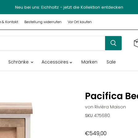
Neu bei uns: Eichholtz - jetzt die Kollektion entdecken
fe & Kontakt
Bestellung widerrufen
Vor Ort kaufen
Schränke
Accessoires
Marken
Sale
Pacifica Be
von
Rivièra Maison
SKU
475680
€549,00