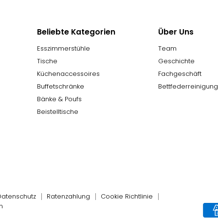
Beliebte Kategorien
Über Uns
Esszimmerstühle
Team
Tische
Geschichte
Küchenaccessoires
Fachgeschäft
Buffetschränke
Bettfederreinigun
Bänke & Poufs
Beistelltische
Datenschutz
Ratenzahlung
Cookie Richtlinie
n