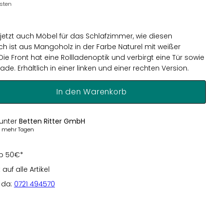
osten
t jetzt auch Möbel für das Schlafzimmer, wie diesen
ch ist aus Mangoholz in der Farbe Naturel mit weißer
Die Front hat eine Rollladenoptik und verbirgt eine Tür sowie
de. Erhältlich in einer linken und einer rechten Version.
In den Warenkorb
 unter
Betten Ritter GmbH
er mehr Tagen
b 50€*
uf alle Artikel
e da:
0721 494570