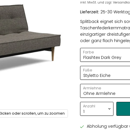
inkl. MwSt. und zzgl. Versandk
Lieferzeit:
25-30 Werkta
Splitback eignet sich s
Taschenfederkernmatrat
einzigartiger dreistufi
oder ganz flach hingel
Farbe
Füße
Armlehne
Anzahl
Klicken oder scrollen, um zu zoomen
Abholung verfügbar