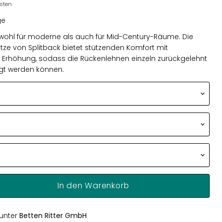
osten
ge
owohl für moderne als auch für Mid-Century-Räume.
Die
ze von Splitback bietet stützenden Komfort mit
ger Erhöhung, sodass die Rückenlehnen einzeln zurückgelehnt
egt werden können.
In den Warenkorb
 unter
Betten Ritter GmbH