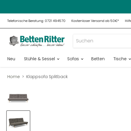
Telefonische Beratung: 0721 494570
Kostenloser Versand ab 50€*
Hil
Neu
Stühle & Sessel
Sofas
Betten
Tische
Home
Klappsofa Splitback