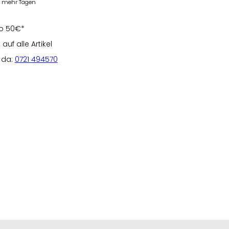
er mehr Tagen
b 50€*
uf alle Artikel
e da:
0721 494570