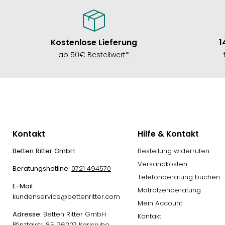
Kostenlose Lieferung
1
ab 50€ Bestellwert*
Kontakt
Hilfe & Kontakt
Betten Ritter GmbH
Bestellung widerrufen
Versandkosten
Beratungshotline
:
0721 494570
Telefonberatung buchen
E-Mail
:
Matratzenberatung
kundenservice@bettenritter.com
Mein Account
Adresse
: Betten Ritter GmbH ·
Kontakt
Pfinztalstr. 85, 76227 Karlsruhe