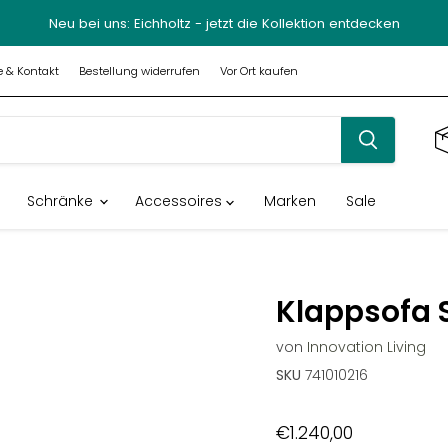
Neu bei uns: Eichholtz - jetzt die Kollektion entdecken
fe & Kontakt
Bestellung widerrufen
Vor Ort kaufen
Schränke
Accessoires
Marken
Sale
Klappsofa 
von
Innovation Living
SKU
741010216
€1.240,00