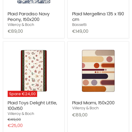
Plaid Paradiso Navy
Plaid Mergellina 135 x 190
Peony, 150x200
cm
Villeroy & Boch
Bassetti
€89,00
€149,00
Spare
€24,00
Plaid Toys Delight Little,
Plaid Miami, 150x200
100x150
Villeroy & Boch
Villeroy & Boch
€89,00
Preis
€49,00
Aktueller
€25,00
Preis