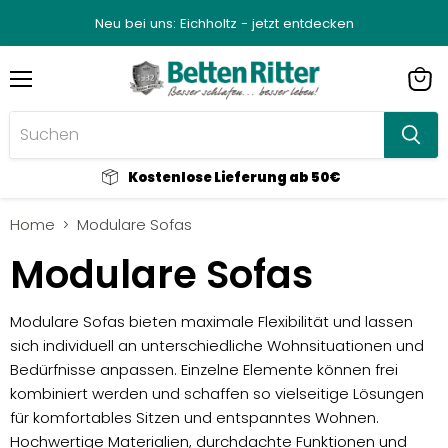
Neu bei uns: Eichholtz - jetzt entdecken
Menü
Ware
anze
Kostenlose Lieferung ab 50€
Home
Modulare Sofas
Modulare Sofas
Modulare Sofas bieten maximale Flexibilität und lassen
sich individuell an unterschiedliche Wohnsituationen und
Bedürfnisse anpassen. Einzelne Elemente können frei
kombiniert werden und schaffen so vielseitige Lösungen
für komfortables Sitzen und entspanntes Wohnen.
Hochwertige Materialien, durchdachte Funktionen und