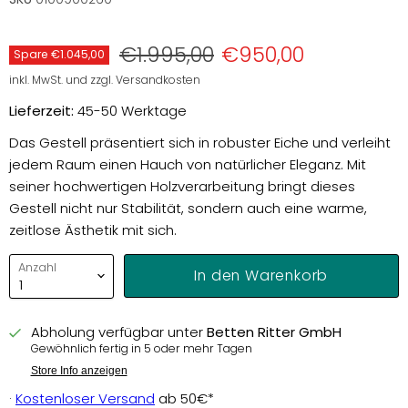
Preis
Aktueller Preis
€1.995,00
€950,00
Spare
€1.045,00
inkl. MwSt. und zzgl. Versandkosten
Lieferzeit:
45-50 Werktage
Das Gestell präsentiert sich in robuster Eiche und verleiht
jedem Raum einen Hauch von natürlicher Eleganz. Mit
seiner hochwertigen Holzverarbeitung bringt dieses
Gestell nicht nur Stabilität, sondern auch eine warme,
zeitlose Ästhetik mit sich.
Anzahl
In den Warenkorb
Abholung verfügbar unter
Betten Ritter GmbH
Gewöhnlich fertig in 5 oder mehr Tagen
Store Info anzeigen
·
Kostenloser Versand
ab 50€*