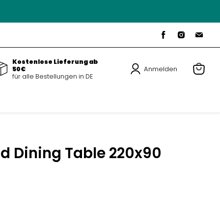
Finde
Finde
Find
uns
uns
uns
auf
auf
auf
Facebook
Instagra
E-
Mail
Kostenlose Lieferung ab
Anmelden
50€
für alle Bestellungen in DE
Warenk
anzeig
nd Dining Table 220x90