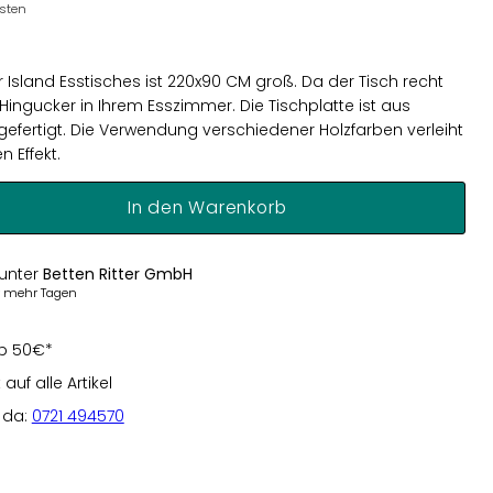
osten
 Island Esstisches ist 220x90 CM groß. Da der Tisch recht
er Hingucker in Ihrem Esszimmer. Die Tischplatte ist aus
fertigt. Die Verwendung verschiedener Holzfarben verleiht
 Effekt.
In den Warenkorb
 unter
Betten Ritter GmbH
er mehr Tagen
b 50€*
uf alle Artikel
e da:
0721 494570