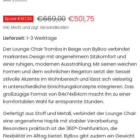
Preis
Aktueller Preis
€669,00
€501,75
Spare
€167,25
inkl. MwSt. und zzgl. Versandkosten
Lieferzeit:
1-3 Werktage
Der Lounge Chair Tromba in Beige von ByBoo verbindet
markantes Design mit angenehmem Sitzkomfort und
einer ruhigen, modernen Ausstrahlung. Mit seinen weichen
Formen und dem wohnlichen Beigeton setzt der Sessel
stilvolle Akzente im Wohnbereich und lässt sich vielseitig
in unterschiedliche Einrichtungskonzepte integrieren. Das
großzügige Format von 84x74x84cm macht ihn zu einer
komfortablen Wahl für entspannte Stunden.
Gefertigt aus Stoff und Metall, verbindet der Lounge Chair
eine angenehme Haptik mit stabiler Verarbeitung.
Besonders praktisch ist die 360°-Drehfunktion, die
Flexibilität im Alltag bietet. ByBoo gibt zudem ein Gewicht