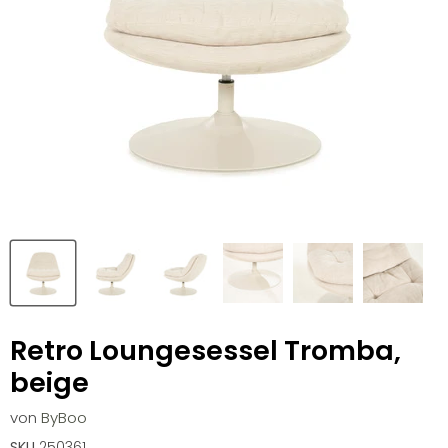
Retro Loungesessel Tromba,
beige
von
ByBoo
SKU
250361