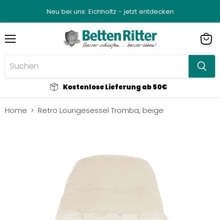
Neu bei uns: Eichholtz - jetzt entdecken
Menü
Ware
anze
Kostenlose Lieferung ab 50€
Home
Retro Loungesessel Tromba, beige