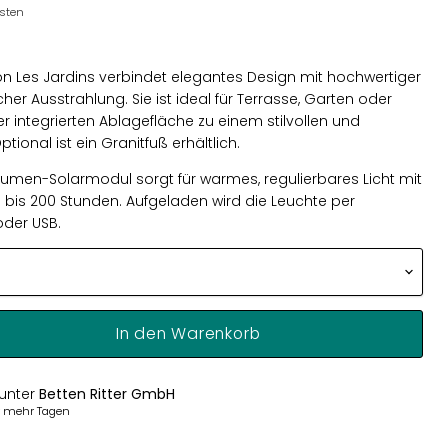
osten
on Les Jardins verbindet elegantes Design mit hochwertiger
cher Ausstrahlung. Sie ist ideal für Terrasse, Garten oder
rer integrierten Ablagefläche zu einem stilvollen und
ptional ist ein Granitfuß erhältlich.
en-Solarmodul sorgt für warmes, regulierbares Licht mit
 bis 200 Stunden. Aufgeladen wird die Leuchte per
oder USB.
In den Warenkorb
 unter
Betten Ritter GmbH
er mehr Tagen