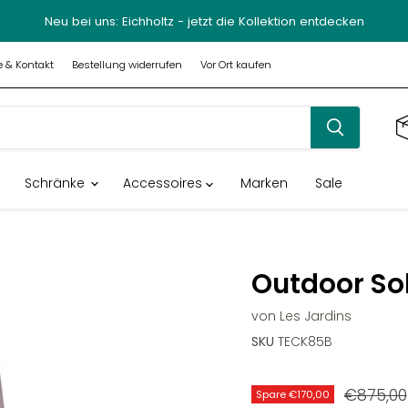
Neu bei uns: Eichholtz - jetzt die Kollektion entdecken
fe & Kontakt
Bestellung widerrufen
Vor Ort kaufen
Schränke
Accessoires
Marken
Sale
Outdoor So
von
Les Jardins
SKU
TECK85B
Preis
€875,00
Spare
€170,00