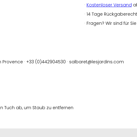
·
Kostenloser Versand
a
· 14 Tage Rückgaberecht a
· Fragen? Wir sind für Si
 en Provence · +33 (0)442904530 · salbaret@lesjardins.com
en Tuch ab, um Staub zu entfernen