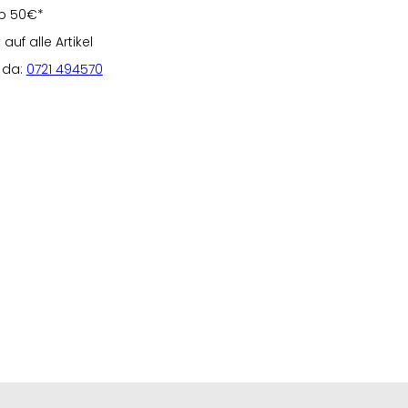
b 50€*
uf alle Artikel
e da:
0721 494570