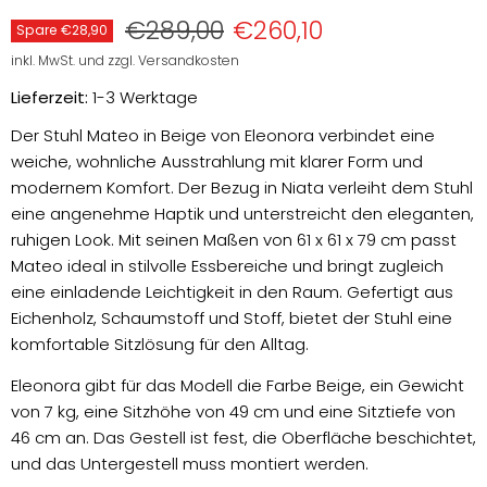
Preis
Aktueller Preis
€289,00
€260,10
Spare
€28,90
inkl. MwSt. und zzgl. Versandkosten
Lieferzeit:
1-3 Werktage
Der Stuhl Mateo in Beige von Eleonora verbindet eine
weiche, wohnliche Ausstrahlung mit klarer Form und
modernem Komfort. Der Bezug in Niata verleiht dem Stuhl
eine angenehme Haptik und unterstreicht den eleganten,
ruhigen Look. Mit seinen Maßen von 61 x 61 x 79 cm passt
Mateo ideal in stilvolle Essbereiche und bringt zugleich
eine einladende Leichtigkeit in den Raum. Gefertigt aus
Eichenholz, Schaumstoff und Stoff, bietet der Stuhl eine
komfortable Sitzlösung für den Alltag.
Eleonora gibt für das Modell die Farbe Beige, ein Gewicht
von 7 kg, eine Sitzhöhe von 49 cm und eine Sitztiefe von
46 cm an. Das Gestell ist fest, die Oberfläche beschichtet,
und das Untergestell muss montiert werden.