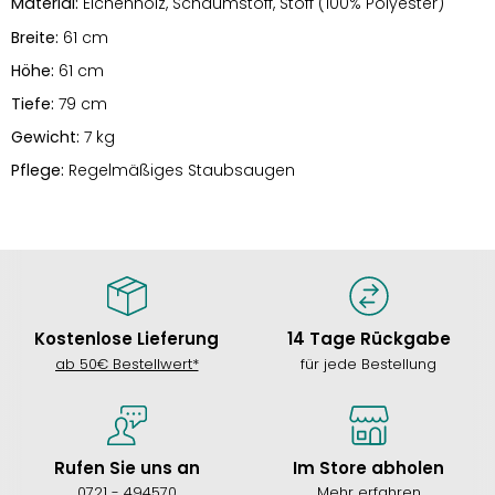
Material:
Eichenholz, Schaumstoff, Stoff (100% Polyester)
Breite:
61 cm
Höhe:
61 cm
Tiefe:
79 cm
Gewicht:
7 kg
Pflege:
Regelmäßiges Staubsaugen
Kostenlose Lieferung
14 Tage Rückgabe
ab 50€ Bestellwert*
für jede Bestellung
Rufen Sie uns an
Im Store abholen
0721 - 494570
Mehr erfahren