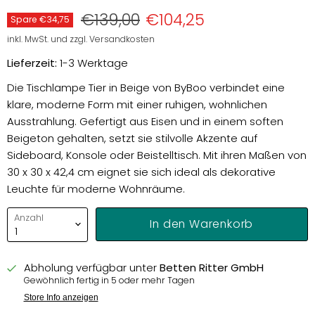
Preis
Aktueller Preis
€139,00
€104,25
Spare
€34,75
inkl. MwSt. und zzgl. Versandkosten
Lieferzeit:
1-3 Werktage
Die Tischlampe Tier in Beige von ByBoo verbindet eine
klare, moderne Form mit einer ruhigen, wohnlichen
Ausstrahlung. Gefertigt aus Eisen und in einem soften
Beigeton gehalten, setzt sie stilvolle Akzente auf
Sideboard, Konsole oder Beistelltisch. Mit ihren Maßen von
30 x 30 x 42,4 cm eignet sie sich ideal als dekorative
Leuchte für moderne Wohnräume.
Anzahl
In den Warenkorb
Abholung verfügbar unter
Betten Ritter GmbH
Gewöhnlich fertig in 5 oder mehr Tagen
Store Info anzeigen